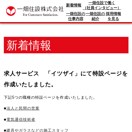
一畑住設で働く
新着情報
（社員インタビュー）
一畑住設の
一畑住設の
採用情報
仕事内容
紹介
を見る
新着情報
求人サービス 「イツザイ」にて特設ページを
作成いたしました。
下記5つの職種の特設ページを作成いたしました。
■
法人と民間の営業
■
電気通信技術者
■
建具やガラスなどの施工スタッフ